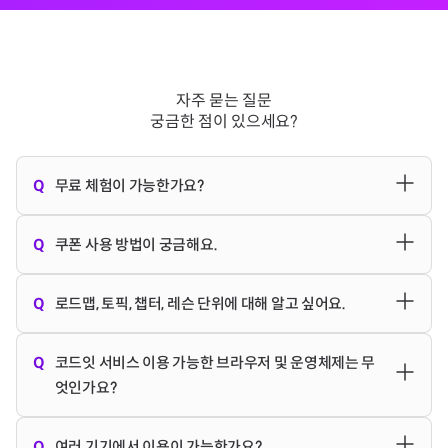
자주 묻는 질문
궁금한 점이 있으세요?
Q
무료 체험이 가능한가요?
아래 토픽에 대해 무료 체험을 제공하고 있어요.
Q
쿠폰 사용 방법이 궁금해요.
- 프로그래밍 오버뷰(
바로 가기
)
[이미 쿠폰이 등록되어 있는 경우]
Q
로드맵, 토픽, 챕터, 레슨 단위에 대해 알고 싶어요.
- 프로그래밍 시작하기 in Python(
바로 가기
)
로그인 후 우측 상단
프로필 사진 > 계정 설정 > 멤버십 설정 >
- 프로그래밍 시작하기 in JavaScript(
바로 가기
)
쿠폰 사용
버튼을 클릭 후 사용해주세요.
로그인 상태
에서는
코드잇 강의 구조는 다음과 같이 이루어져 있어요.
Q
코드잇 서비스 이용 가능한 브라우저 및 운영체제는 무
바로가기
를 클릭하여 이동하실 수 있어요(
바로가기
)
프로그래밍 오버뷰
토픽을 들으시면 프로그래밍에 대한 기본
엇인가요?
레슨(강의/노트/퀴즈/과제) < 챕터 < 토픽 < 로드맵
적인 이해와 프로그래밍이 세상을 어떻게 바꾸고 있고, 어떤
[구독 이력이 있고 쿠폰을 등록할 경우]
분야와 진로가 있는지, 어떻게 하면 나도 프로그래밍 시대에
[데스크톱 브라우저]
쿠폰 적용은 로그인 후 코드잇 사이트 내 우측 상단
프로필 이
Q
여러 기기에서 이용이 가능한가요?