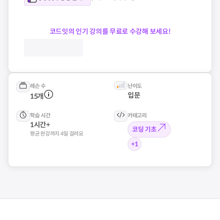
코드잇의 인기 강의를 무료로 수강해 보세요!
레슨 수
난이도
입문
15
개
학습 시간
카테고리
1
시간+
코딩 기초
평균 완강까지
4
일 걸려요
+
1