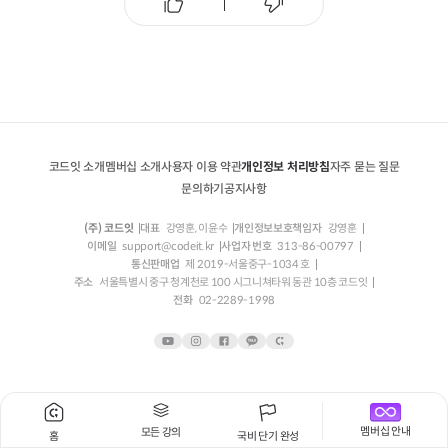
코드잇 소개
멤버십 소개
사용자 이용 약관
개인정보 처리방침
자주 묻는 질문
문의하기
공지사항
(주) 코드잇
대표
강영훈, 이윤수
개인정보보호책임자
강영훈
이메일
support@codeit.kr
사업자 번호
313-86-00797
통신판매업
제 2019-서울중구-1034 호
주소
서울특별시 중구 청계천로 100 시그니쳐타워 동관 10층 코드잇
전화
02-2289-1998
멤버십 안내
모든 강의
홈
국비 단기 완성