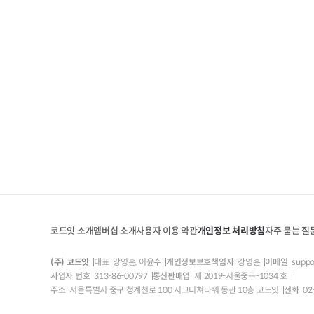
코드잇 소개
멤버십 소개
사용자 이용 약관
개인정보 처리방침
자주 묻는 질
(주) 코드잇
대표
강영훈, 이윤수
개인정보보호책임자
강영훈
이메일
suppo
사업자 번호
313-86-00797
통신판매업
제 2019-서울중구-1034 호
주소
서울특별시 중구 청계천로 100 시그니쳐타워 동관 10층 코드잇
전화
02