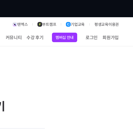
텐엑스
부트캠프
기업교육
평생교육이용권
커뮤니티
수강 후기
로그인
회원가입
멤버십 안내
기