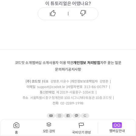
이 튜토리얼은 어땠나요?
코드잇 소개
멤버십 소개
사용자 이용 약관
개인정보 처리방침
자주 묻는 질문
문의하기
공지사항
(주) 코드잇
대표
강영훈, 이윤수
개인정보보호책임자
강영훈
이메일
support@codeit.kr
사업자 번호
313-86-00797
통신판매업
제 2019-서울중구-1034 호
주소
서울특별시 중구 청계천로 100 시그니쳐타워 동관 10층 코드잇
전화
02-2289-1998
멤버십 안내
모든 강의
홈
국비 단기 완성