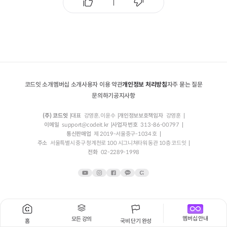
코드잇 소개
멤버십 소개
사용자 이용 약관
개인정보 처리방침
자주 묻는 질문
문의하기
공지사항
(주) 코드잇
대표
강영훈, 이윤수
개인정보보호책임자
강영훈
이메일
support@codeit.kr
사업자 번호
313-86-00797
통신판매업
제 2019-서울중구-1034 호
주소
서울특별시 중구 청계천로 100 시그니쳐타워 동관 10층 코드잇
전화
02-2289-1998
멤버십 안내
모든 강의
홈
국비 단기 완성