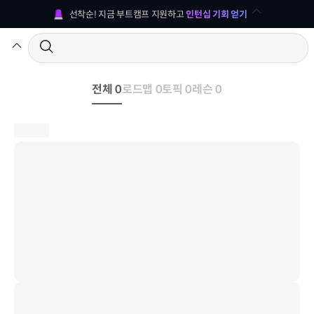
선착순! 지금 부트캠프 지원하고 
인턴십 기회 얻기
전체 0
로드맵 0
토픽 0
레슨 0