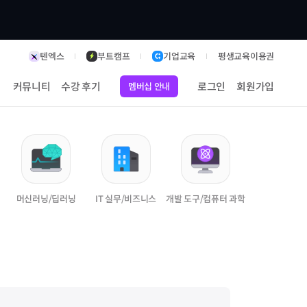
텐엑스
부트캠프
기업교육
평생교육이용권
커뮤니티
수강 후기
로그인
회원가입
멤버십 안내
머신러닝/딥러닝
IT 실무/비즈니스
개발 도구/컴퓨터 과학