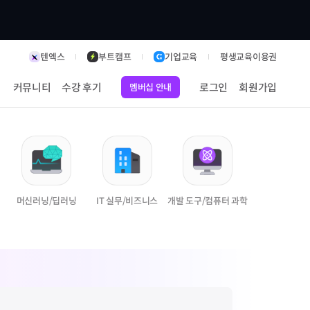
텐엑스
부트캠프
기업교육
평생교육이용권
커뮤니티
수강 후기
로그인
회원가입
멤버십 안내
머신러닝/딥러닝
IT 실무/비즈니스
개발 도구/컴퓨터 과학