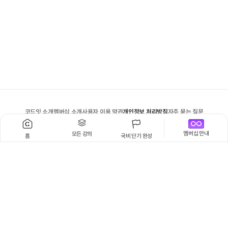
코드잇 소개
멤버십 소개
사용자 이용 약관
개인정보 처리방침
자주 묻는 질문
문의하기
공지사항
멤버십 안내
모든 강의
홈
국비 단기 완성
(주) 코드잇
대표
강영훈, 이윤수
개인정보보호책임자
강영훈
이메일
support@codeit.kr
사업자 번호
313-86-00797
통신판매업
제 2019-서울중구-1034 호
주소
서울특별시 중구 청계천로 100 시그니쳐타워 동관 10층 코드잇
전화
02-2289-1998