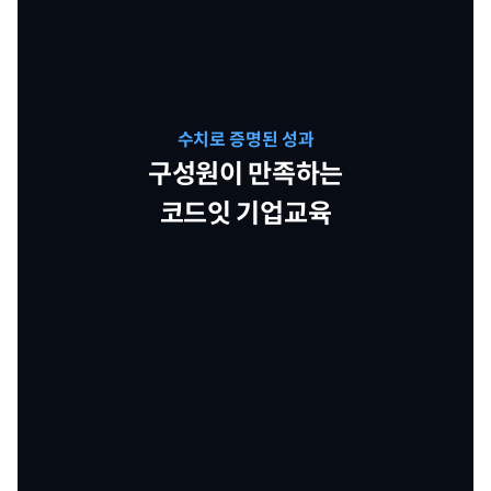
수치로 증명된 성과
구성원이 만족하는
코드잇 기업교육
0
0
1
1
개
%
0
1
1
1
2
1
2
0
0
.
1
2
2
2
3
2
3
만 명
점