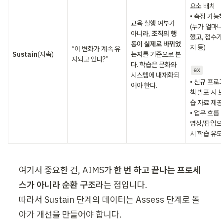
요소 배치

• 측정 가능
교육 실행 여부가 
(누가 얼마
아니라, 
조직의 행
했고, 점수
동이 실제로 바뀌었
지 등)

“이 변화가 계속 유
Sustain
(지속)
는지
를 기준으로 본
지되고 있나?”
다. 학습은 문화와 
ex
시스템에 내재화되
• 신규 프
어야 한다.
책 발표 시 
습 자료 제공
• 업무 흐름 
영상/팝업으
시 학습 유
여기서 중요한 건, AIMS가 
한 번 하고 끝나는 프로세
스가 아니라 순환 구조
라는 점입니다.

따라서 Sustain 단계의 데이터는 Assess 단계로 돌
아가 개선을 만들어야 합니다.