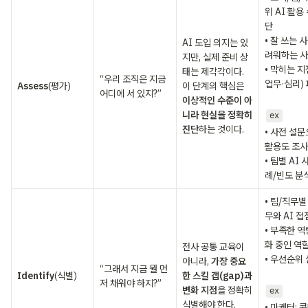
위 AI 활용
단

• 잘 쓰는 
AI 도입 의지는 있
려워하는 사
지만, 실제 준비 상
• 막히는 지
태는 제각각이다. 
“우리 조직은 지금 
업무·심리) 
Assess
(평가)
이 단계의 핵심은 
어디에 서 있지?”
이상적인 수준이 아
니라 현실을 정확히 
ex
진단
하는 것이다.
• 사전 설문으
활용도 조사

• 팀별 AI 
례/빈도 분
• 팀/직무별
무와 AI 접
• 부족한 역
화 중인 역할
전사 공통 교육이 
• 우선순위 
아니라, 
가장 중요
“그래서 지금 뭘 먼
Identify
(식별)
한 스킬 갭(gap)과 
저 채워야 하지?”
변화 지점
을 정확히 
ex
식별해야 한다.
• 마케터: 