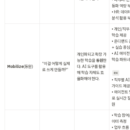
동화 역량 부
• HR: 데이
분석 활용 
• 개인/직무
학습 제공

• 온디맨드 
+ 실습 중심
• AI 에이전
개인화되고 확장 가
학습 파트너
능한 학습을
 동원
한
“이걸 어떻게 실제
Mobilize
(동원)
다. AI 도구를 활용
로 쓰게 만들까?”
해 학습 자체도 효
ex
율화해야 한다.
• 직무별 AI
가이드 제공

• 에이전트
로 실시간 
원
• 학습 참여
이터 측정

• 업무 흐름 