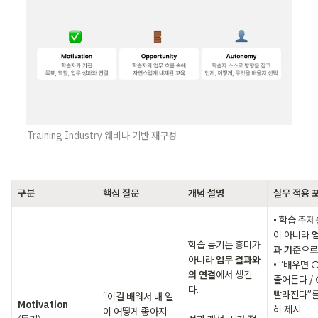
Training Industry 웨비나 기반 재구성
구분
핵심 질문
개념 설명
실무 적용 
• 학습 주제
이 아니라 
학습 동기는 흥미가 
과 기준
으로
아니라 
업무 결과와
• “배우면 
의 연결
에서 생긴
줄어든다 / 
다. 

빨라진다”를
“이걸 배워서 내 일
히 제시

이 어떻게 좋아지