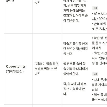
(동기)
성과 개선, 시간 절
지?”
약, 반복 업무 제거
ex
처럼 
눈에 보이는 
• AI로 보고
결과
가 있어야 학습
시간 30% 
이 지속된다.
• 반복 메일
로 주 2시간
• 학습 링크
툴·문서·시
학습은 플랫폼 안에
에 배치

만 있으면 확산되지 
- ‘학습 시간
않는다. 

니라 ‘업무 
용’을 전제로
“지금 이 일을 하면
업무 흐름 속에 학
서바로 써볼 수 있
습 기회가 내재
되어 
(기회/접근성)
나?”
있어야 한다. 

ex
• 사내 문서에
즉, 필요할 때 바로 
활용 가이드 
접근 가능해야 한
삽입

다.
• 업무 툴 
롬프트 예시