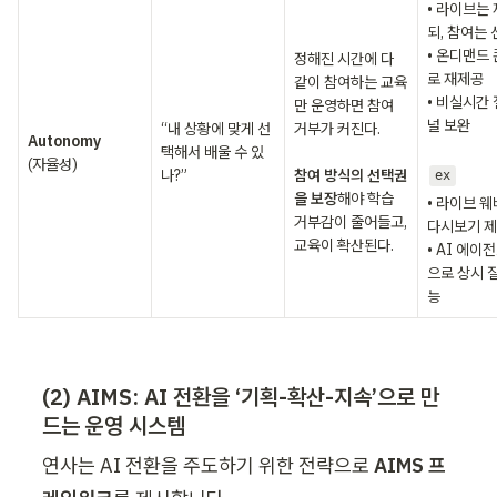
• 라이브는
되, 참여는 
• 온디맨드
정해진 시간에 다 
로 재제공

같이 참여하는 교육
• 비실시간 
만 운영하면 참여 
널 보완

“내 상황에 맞게 선
거부가 커진다.  

택해서 배울 수 있
(자율성)
나?”
참여 방식의 선택권
ex
을 보장
해야 학습 
• 라이브 웨
거부감이 줄어들고, 
다시보기 제
교육이 확산된다.
• AI 에이
으로 상시 
능
(2) AIMS: AI 전환을 ‘기획-확산-지속’으로 만
드는 운영 시스템
연사는 AI 전환을 주도하기 위한 전략으로 
AIMS 프