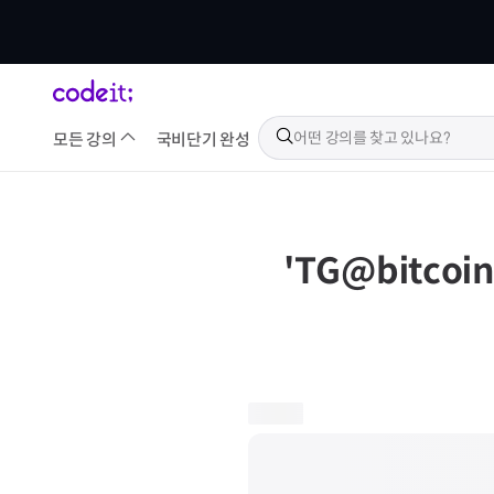
모든 강의
국비
단기 완성
'
TG@bitc