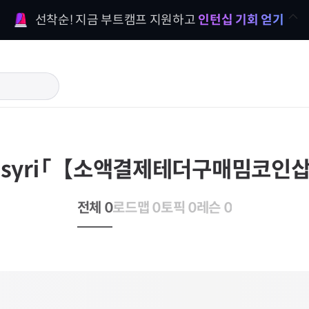
선착순! 지금 부트캠프 지원하고 
인턴십 기회 얻기
oinsyri「【소액결제테더구매밈코인
전체 0
로드맵 0
토픽 0
레슨 0