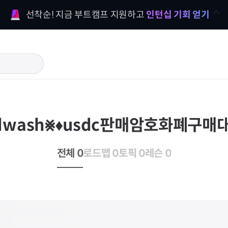
선착순! 지금 부트캠프 지원하고 
인턴십 기회 얻기
dwash⨳♦usdc판매암호화폐구매
전체 0
로드맵 0
토픽 0
레슨 0