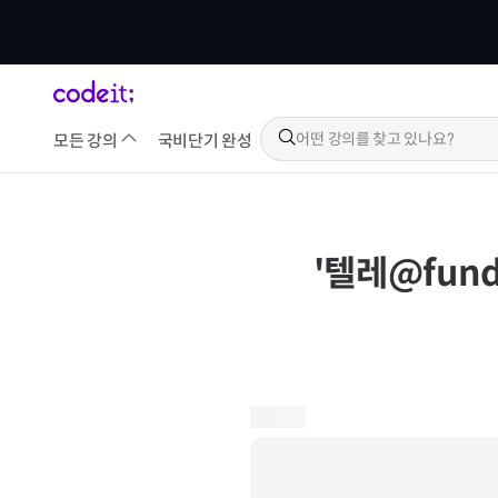
모든 강의
국비
단기 완성
'
텔레@fun