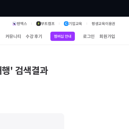
텐엑스
부트캠프
기업교육
평생교육이용권
커뮤니티
수강 후기
로그인
회원가입
멤버십 안내
대행
' 검색결과