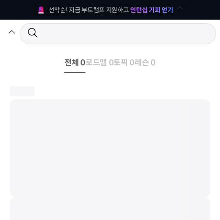
선착순! 지금 부트캠프 지원하고 
인턴십 기회 얻기
전체 0
로드맵 0
토픽 0
레슨 0