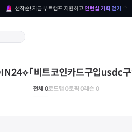
선착순! 지금 부트캠프 지원하고 
인턴십 기회 얻기
IN24⟡「비트코인카드구입usdc
전체 0
로드맵 0
토픽 0
레슨 0