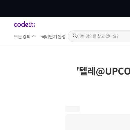
모든 강의
국비
단기 완성
'
텔레@UPCO