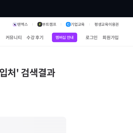
텐엑스
부트캠프
기업교육
평생교육이용권
커뮤니티
수강 후기
로그인
회원가입
멤버십 안내
구입처
' 검색결과