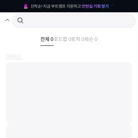
선착순! 지금 부트캠프 지원하고 
인턴십 기회 얻기
전체 0
로드맵 0
토픽 0
레슨 0