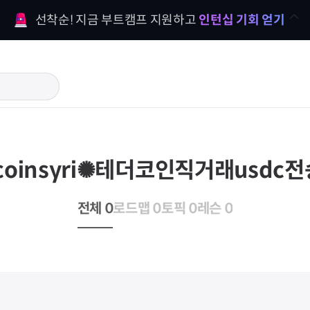
선착순! 지금 부트캠프 지원하고 
인턴십 기회 얻기
coinsyri✺테더코인직거래usdc
전체 0
로드맵 0
토픽 0
레슨 0