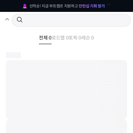
선착순! 지금 부트캠프 지원하고 
인턴십 기회 얻기
전체 0
로드맵 0
토픽 0
레슨 0