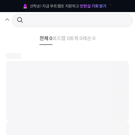
선착순! 지금 부트캠프 지원하고 
인턴십 기회 얻기
전체 0
로드맵 0
토픽 0
레슨 0