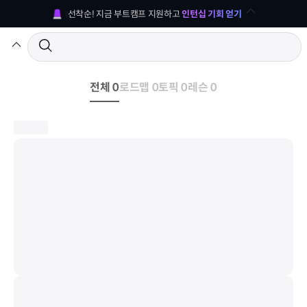
선착순! 지금 부트캠프 지원하고 
인턴십 기회 얻기
전체 0
로드맵 0
토픽 0
레슨 0